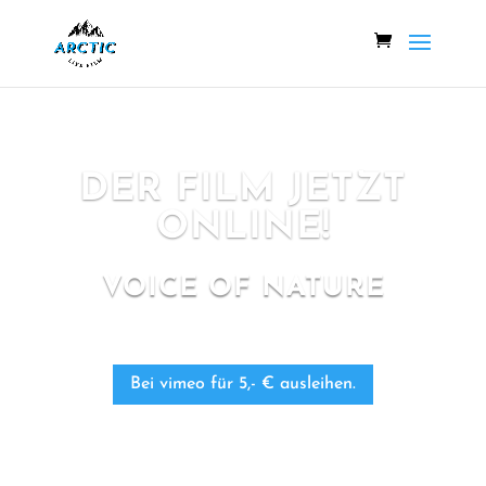
DER FILM JETZT
ONLINE!
VOICE OF NATURE
Bei vimeo für 5,- € ausleihen.